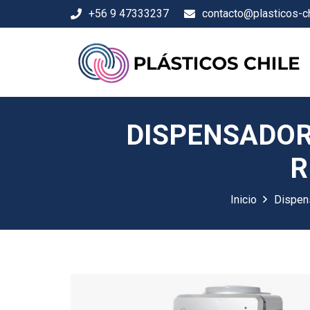
+56 9 47333237
contacto@plasticos-ch
DISPENSADOR
R
Inicio
Dispen